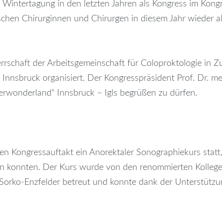
Wintertagung in den letzten Jahren als Kongress im Kongr
gischen Chirurginnen und Chirurgen in diesem Jahr wieder a
rschaft der Arbeitsgemeinschaft für Coloproktologie in Zu
ie Innsbruck organisiert. Der Kongresspräsident Prof. Dr. 
erwonderland“ Innsbruck – Igls begrüßen zu dürfen.
len Kongressauftakt ein Anorektaler Sonographiekurs statt
n konnten. Der Kurs wurde von den renommierten Kollegen 
ira Sorko-Enzfelder betreut und konnte dank der Unterstütz