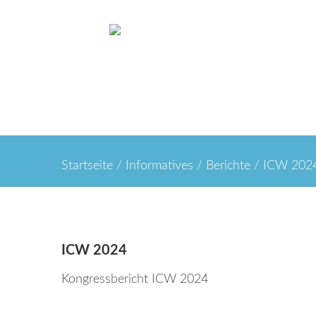
Home
Kon
Startseite
/
Informatives
/
Berichte
/
ICW 202
ICW
2024
Kongressbericht ICW 2024