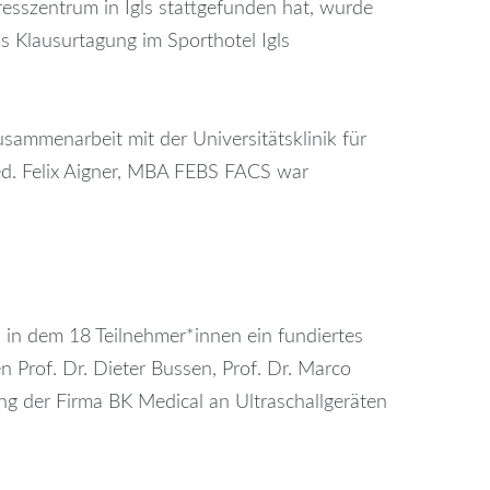
esszentrum in Igls stattgefunden hat, wurde
password?
ls Klausurtagung im Sporthotel Igls
Forgot
your
sammenarbeit mit der Universitätsklinik für
username?
med. Felix Aigner, MBA FEBS FACS war
, in dem 18 Teilnehmer*innen ein fundiertes
Prof. Dr. Dieter Bussen, Prof. Dr. Marco
ung der Firma BK Medical an Ultraschallgeräten