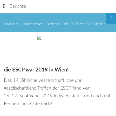
Berichte
Startseite
/
Informatives
/
Berichte
/
die ESCP war 2019 in Wien!
Remember
die
ESCP
war
2019
in
Wien!
Me
Das 14. jährliche wissenschaftliche und
gesellschaftliche Treffen der ESCP fand von
25.-27. Septmeber 2019 in Wien statt - und auch mit
Rednern aus Österreich!
Forgot
your