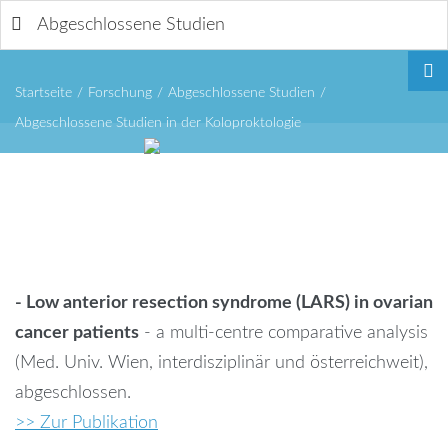
Abgeschlossene Studien
Startseite
/
Forschung
/
Abgeschlossene Studien
/
Abgeschlossene Studien in der Koloproktologie
Remember
Me
- Low anterior resection syndrome (LARS) in ovarian
cancer patients
- a multi-centre comparative analysis
(Med. Univ. Wien, interdisziplinär und österreichweit),
abgeschlossen.
Forgot
>> Zur Publikation
your