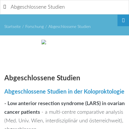
Abgeschlossene Studien
Startseite
/
Forschung
/
Abgeschlossene Studien
Remember
Abgeschlossene
Studien
Me
Abgeschlossene
Studien
in
der
Koloproktologie
- Low anterior resection syndrome (LARS) in ovarian
cancer patients
- a multi-centre comparative analysis
Forgot
(Med. Univ. Wien, interdisziplinär und österreichweit),
your